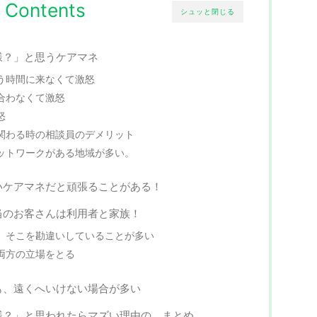
Contents
シュッと閉じる
様？」と思うケアマネ
う時間に来なくて激怒
合わなくて激怒
怒
関わる時の相談員のデメリット
ットワークがある地域が多い。
いケアマネだと頑張ることがある！
当のお客さんは利用者と家族！
、そこを勘違いしていることが多い
両方の立場をとる
も、遠くへいけない場合が多い
様？」と思われたらマズい理由の まとめ