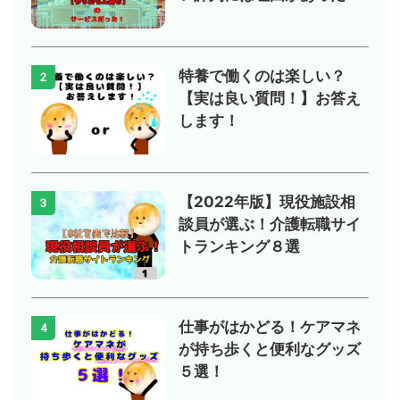
特養で働くのは楽しい？
2
【実は良い質問！】お答え
します！
【2022年版】現役施設相
3
談員が選ぶ！介護転職サイ
トランキング８選
仕事がはかどる！ケアマネ
4
が持ち歩くと便利なグッズ
５選！