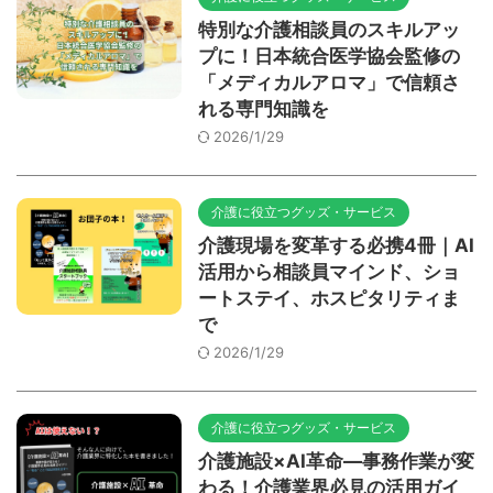
特別な介護相談員のスキルアッ
プに！日本統合医学協会監修の
「メディカルアロマ」で信頼さ
れる専門知識を
2026/1/29
介護に役立つグッズ・サービス
介護現場を変革する必携4冊｜AI
活用から相談員マインド、ショ
ートステイ、ホスピタリティま
で
2026/1/29
介護に役立つグッズ・サービス
介護施設×AI革命―事務作業が変
わる！介護業界必見の活用ガイ