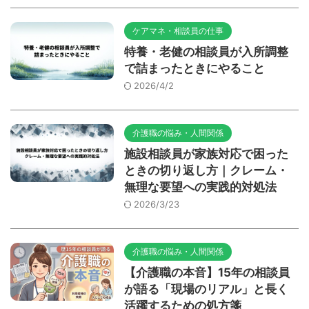
ケアマネ・相談員の仕事
特養・老健の相談員が入所調整
で詰まったときにやること
2026/4/2
介護職の悩み・人間関係
施設相談員が家族対応で困った
ときの切り返し方｜クレーム・
無理な要望への実践的対処法
2026/3/23
介護職の悩み・人間関係
【介護職の本音】15年の相談員
が語る「現場のリアル」と長く
活躍するための処方箋