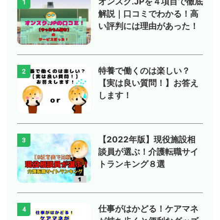
オンスク.JPを４項目で徹底
1
解説｜口コミでわかる！高
い評判には理由があった！
特養で働くのは楽しい？
2
【実は良い質問！】お答え
します！
【2022年版】現役施設相
3
談員が選ぶ！介護転職サイ
トランキング８選
仕事がはかどる！ケアマネ
4