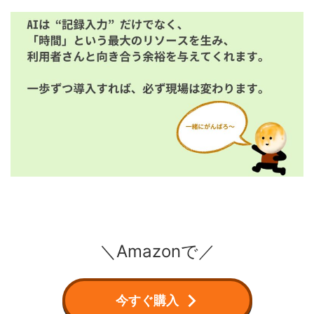
＼Amazonで／
今すぐ購入