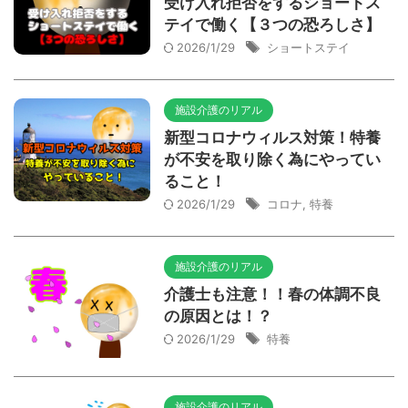
受け入れ拒否をするショートス
テイで働く【３つの恐ろしさ】
2026/1/29
ショートステイ
施設介護のリアル
新型コロナウィルス対策！特養
が不安を取り除く為にやってい
ること！
2026/1/29
コロナ
,
特養
施設介護のリアル
介護士も注意！！春の体調不良
の原因とは！？
2026/1/29
特養
施設介護のリアル