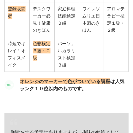
登録販売
デスクワ
家庭料理
ワインソ
アロマテ
者
ーカー必
技能検定
ムリエ日
ラピー検
見！健康
３級
本酒のき
定１級・
のきほん
ほん
２級
時短でキ
色彩検定
パーソナ
レイ！オ
３級・２
ルカラリ
フィスメ
級
スト検定
イク
３級
オレンジのマーカーで色がついている講座
は人気
ランク１０位以内のものです。
受験をする予定はありませんが、趣味の勉強として