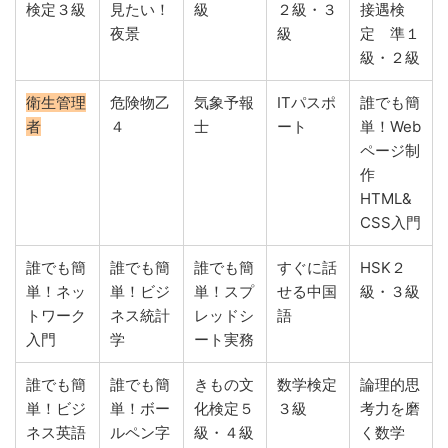
検定３級
見たい！
級
２級・３
接遇検
夜景
級
定 準１
級・２級
衛生管理
危険物乙
気象予報
ITパスポ
誰でも簡
者
４
士
ート
単！Web
ページ制
作
HTML&
CSS入門
誰でも簡
誰でも簡
誰でも簡
すぐに話
HSK２
単！ネッ
単！ビジ
単！スプ
せる中国
級・３級
トワーク
ネス統計
レッドシ
語
入門
学
ート実務
誰でも簡
誰でも簡
きもの文
数学検定
論理的思
単！ビジ
単！ボー
化検定５
３級
考力を磨
ネス英語
ルペン字
級・４級
く数学