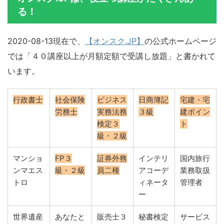
る！
2020-08-13現在で、
【オンスク.JP】
の公式ホームページ
では「４０講座以上が月額定額で受講し放題」と書かれて
います。
行政書士
社会保険
ビジネス
日商簿記
宅建・宅
労務士
実務法務
３級
建ポイン
検定３
ト
級・２級
マンショ
FP３
証券外務
インテリ
国内旅行
ンマエス
級・２級
員二種
アコーデ
業務取扱
トロ
ィネータ
管理者
ー
世界遺産
あなたと
販売士３
秘書検定
サービス