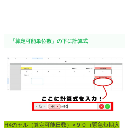
「算定可能単位数」の下に計算式
H4のセル（算定可能日数）×９０（緊急短期入