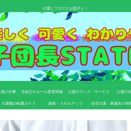
介護とブログとお団子と！
談員の仕事
法改正やルール変更情報
介護のグッズ・サービス
介護の
介護職の転職ガイド
資格・スキルアップ
在宅介護・家族向け情