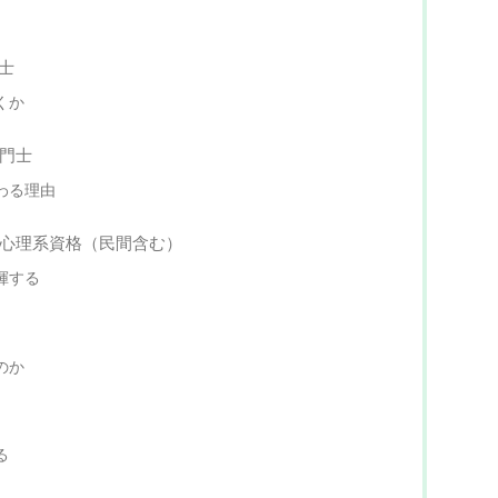
士
くか
門士
わる理由
・心理系資格（民間含む）
揮する
のか
る