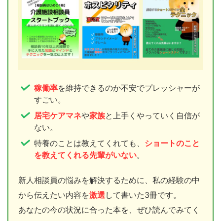
稼働率
を維持できるのか不安でプレッシャーが
すごい。
居宅ケアマネ
や
家族
と上手くやっていく自信が
ない。
特養のことは教えてくれても、
ショートのこと
を教えてくれる先輩がいない
。
新人相談員の悩みを解決するために、私の経験の中
から伝えたい内容を
激選
して書いた3冊です。
あなたの今の状況に合った本を、ぜひ読んでみてく