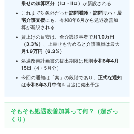
乗せの加算区分（Ⅰロ・Ⅱロ）
が新設される
これまで対象外だった
訪問看護・訪問リハ・居
宅介護支援
にも、令和8年6月から処遇改善加
算が新設される
賃上げの目安は、全介護従事者で
月1.0万円
（3.3%）
、上乗せも含めると介護職員は最大
月1.9万円（6.3%）
処遇改善計画書の提出期限は原則
令和8年4月
15日
（4・5月分）
今回の通知は「案」の段階であり、
正式な通知
は令和8年3月中旬
を目途に発出予定
そもそも処遇改善加算って何？（超ざっ
くり）