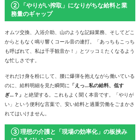
② 「やりがい搾取」になりがちな給料と業
務量のギャップ
オムツ交換、入浴介助、山のような記録業務、そしてどこ
からともなく鳴り響くコール音の連打。「あっちもこっち
も呼ばれて、私は千手観音か！」とツッコミたくなるよう
な忙しさです。
それだけ身を粉にして、腰に爆弾を抱えながら働いている
のに、給料明細を見た瞬間に
「えっ…私の給料、低す
ぎ…？」
と絶望する。これもよく聞く本音です。「やりが
い」という便利な言葉で、安い給料と過重労働をごまかさ
れてはいけません。
③ 理想の介護と「現場の効率化」の板挟み