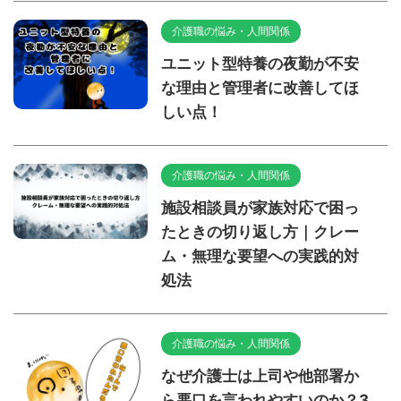
介護職の悩み・人間関係
ユニット型特養の夜勤が不安
な理由と管理者に改善してほ
しい点！
介護職の悩み・人間関係
施設相談員が家族対応で困っ
たときの切り返し方｜クレー
ム・無理な要望への実践的対
処法
介護職の悩み・人間関係
なぜ介護士は上司や他部署か
ら悪口を言われやすいのか？3