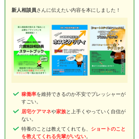
新人相談員
さんに伝えたい内容を本にしました！
稼働率
を維持できるのか不安でプレッシャーが
すごい。
居宅ケアマネ
や
家族
と上手くやっていく自信が
ない。
特養のことは教えてくれても、
ショートのこと
を教えてくれる先輩がいない
。