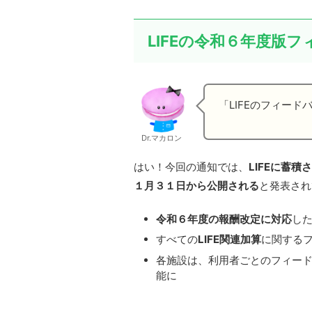
LIFEの令和６年度版
「LIFEのフィー
Dr.マカロン
はい！今回の通知では、
LIFEに蓄
１月３１日から公開される
と発表され
令和６年度の報酬改定に対応
した
すべての
LIFE関連加算
に関する
各施設は、利用者ごとのフィー
能に