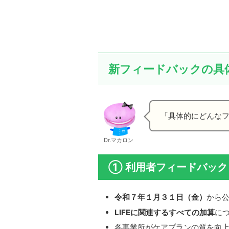
新フィードバックの具
「具体的にどんな
Dr.マカロン
① 利用者フィードバック
令和７年１月３１日（金）
から
LIFEに関連するすべての加算
に
各事業所がケアプランの質を向