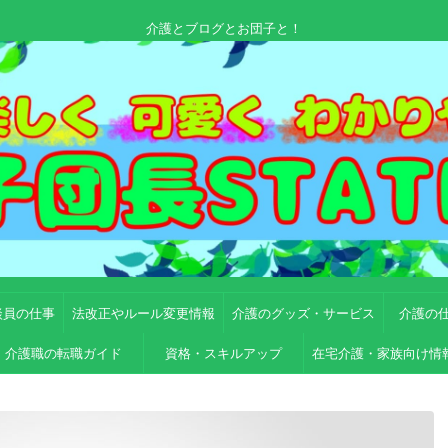
介護とブログとお団子と！
談員の仕事
法改正やルール変更情報
介護のグッズ・サービス
介護の
介護職の転職ガイド
資格・スキルアップ
在宅介護・家族向け情