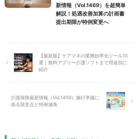
新情報（Vol.1469）を超簡単
解説！処遇改善加算の計画書
提出期限が特例変更へ
【最新版】ケアマネの業務効率化ツール10
選｜無料アプリ〜介護ソフトまで用途別に
紹介
介護保険最新情報（Vol.1459）施行準備に
係る留意点と特例減免