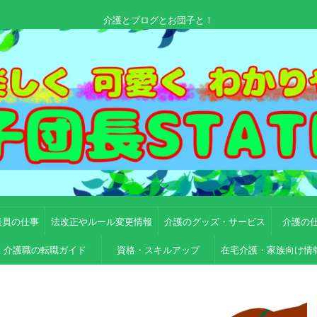
介護とブログとお団子と！
談員の仕事
法改正やルール変更情報
介護のグッズ・サービス
介護の
介護職の転職ガイド
資格・スキルアップ
在宅介護・家族向け情