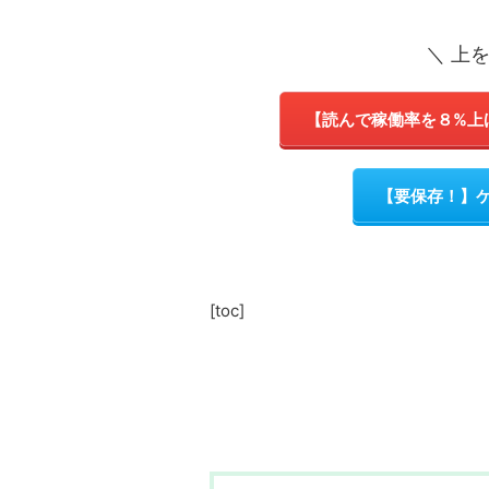
＼ 上
【読んで稼働率を８%上
【要保存！】
[toc]