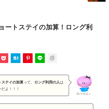
ョートステイの加算！ロング利
トステイの加算
って、
ロング利用の人
は
いだよ！！！
Dr.マカロン