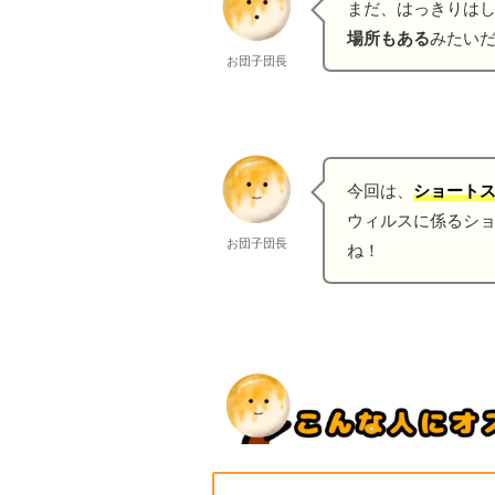
まだ、はっきりは
場所もある
みたい
お団子団長
今回は、
ショート
ウィルスに係るシ
お団子団長
ね！