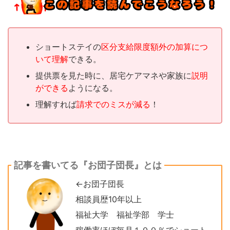
ショートステイの
区分支給限度額外の加算につ
いて理解
できる。
提供票を見た時に、居宅ケアマネや家族に
説明
ができる
ようになる。
理解すれば
請求でのミスが減る
！
記事を書いてる『お団子団長』とは
←お団子団長
相談員歴10年以上
福祉大学 福祉学部 学士
稼働率ほぼ毎月１００％でショート