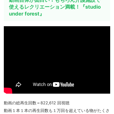
動画自体が面白い！もちろん介護施設で
使えるレクリエーション満載！『studio
under forest』
動画の総再生回数＝822,612 回視聴
動画１本１本の再生回数も１万回を超えている物がたくさ