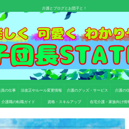
介護とブログとお団子と！
談員の仕事
法改正やルール変更情報
介護のグッズ・サービス
介護の
介護職の転職ガイド
資格・スキルアップ
在宅介護・家族向け情