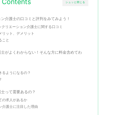
Contents
シュッと閉じる
ョン介護士の口コミと評判をみてみよう！
）でのレクリエーション介護士に関する口コミ
メリット、デメリット
ること
護士がよくわからない！そんな方に料金含めてわ
きるようになるの？
？
護士って需要あるの？
ての求人があるか
ン介護士に注目した理由