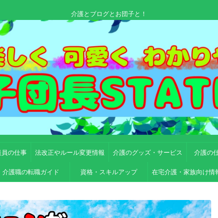
介護とブログとお団子と！
談員の仕事
法改正やルール変更情報
介護のグッズ・サービス
介護の
介護職の転職ガイド
資格・スキルアップ
在宅介護・家族向け情