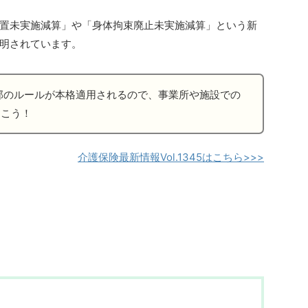
置未実施減算」や「身体拘束廃止未実施減算」という新
明されています。
部のルールが本格適用されるので、事業所や施設での
おこう！
介護保険最新情報Vol.1345はこちら>>>