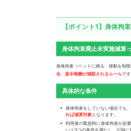
【ポイント1】身体拘
身体拘束廃止未実施減算
身体拘束（ベッドに縛る、移動を制限
合、基本報酬が減額されるルール
です
具体的な条件
身体拘束をしていない場合でも
れば減算対象
となります。
利用者の緊急時に身体拘束が必
いう3つの条件を満たし、記録に