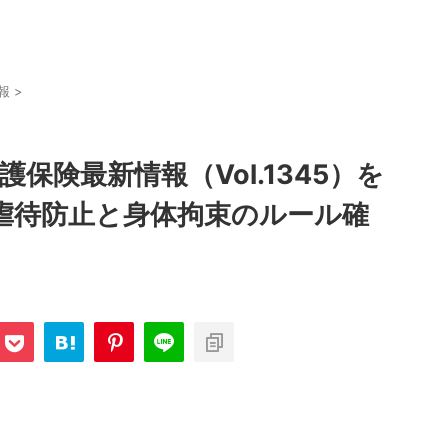
報
>
護保険最新情報（Vol.1345）を
虐待防止と身体拘束のルール確