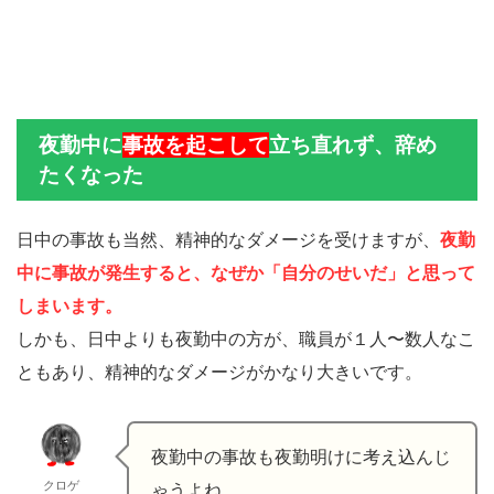
夜勤中に
事故を起こして
立ち直れず、辞め
たくなった
日中の事故も当然、精神的なダメージを受けますが、
夜勤
中に事故が発生すると、なぜか「自分のせいだ」と思って
しまいます。
しかも、日中よりも夜勤中の方が、職員が１人〜数人なこ
ともあり、精神的なダメージがかなり大きいです。
夜勤中の事故も夜勤明けに考え込んじ
クロゲ
ゃうよね。