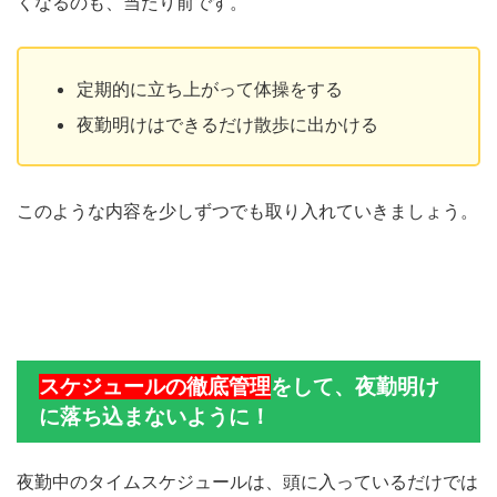
くなるのも、当たり前です。
定期的に立ち上がって体操をする
夜勤明けはできるだけ散歩に出かける
このような内容を少しずつでも取り入れていきましょう。
スケジュールの徹底管理
をして、夜勤明け
に落ち込まないように！
夜勤中のタイムスケジュールは、頭に入っているだけでは