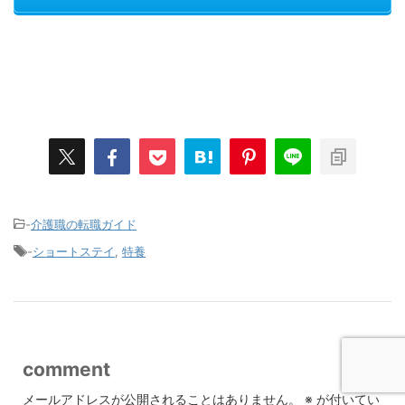
-
介護職の転職ガイド
-
ショートステイ
,
特養
comment
メールアドレスが公開されることはありません。
※
が付いてい