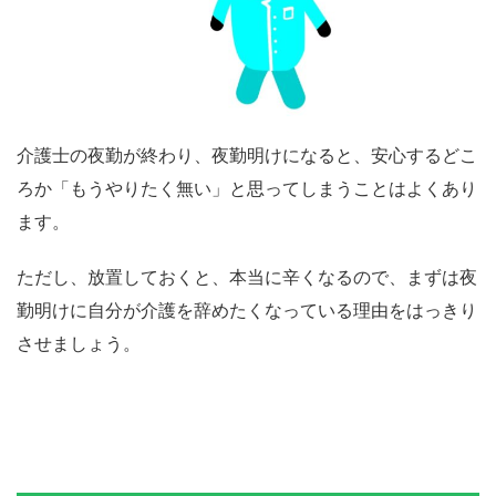
介護士の夜勤が終わり、夜勤明けになると、安心するどこ
ろか「もうやりたく無い」と思ってしまうことはよくあり
ます。
ただし、放置しておくと、本当に辛くなるので、まずは夜
勤明けに自分が介護を辞めたくなっている理由をはっきり
させましょう。