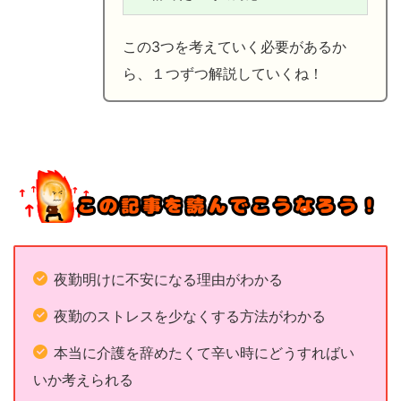
この3つを考えていく必要があるか
ら、１つずつ解説していくね！
夜勤明けに不安になる理由がわかる
夜勤のストレスを少なくする方法がわかる
本当に介護を辞めたくて辛い時にどうすればい
いか考えられる