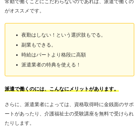
常勤で働くことにこだわらないのであれば、派遣で働くの
がオススメです。
夜勤はしない！という選択肢もでる。
副業もできる。
時給はパートより格段に高額
派遣業者の特典を使える！
派遣で働くのには、こんなにメリットがあり
ます
。
さらに、派遣業者によっては、資格取得時に金銭面のサポ
ートがあったり、介護福祉士の受験講座を無料で受けられ
たりします。