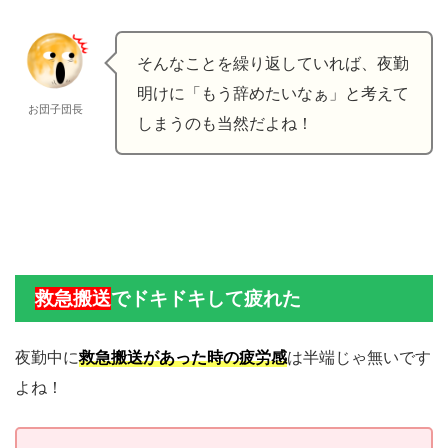
そんなことを繰り返していれば、夜勤
明けに「もう辞めたいなぁ」と考えて
お団子団長
しまうのも当然だよね！
救急搬送
でドキドキして疲れた
夜勤中に
救急搬送があった時の疲労感
は半端じゃ無いです
よね！