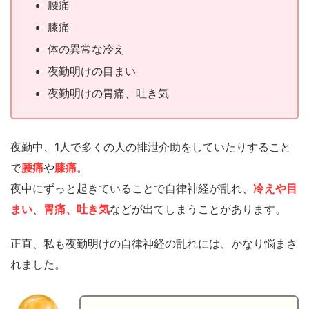
腰痛
膝痛
体の異常な冷え
夜勤明けの目まい
夜勤明けの胃痛、吐き気
夜勤中、1人で多くの人の排泄介助をしていたりすること
で
腰痛
や
膝痛
。
夜中にずっと起きていることで自律神経が乱れ、
冷えや目
まい
、
胃痛、吐き気
などが出てしまうことがあります。
正直、私も夜勤明けの自律神経の乱れには、かなり悩まさ
れました。