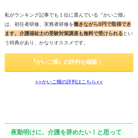
私がランキング記事でも１位に選んでいる『かいご畑』
は、初任者研修、実務者研修を
働きながら0円で取得でき
ます。介護福祉士の受験対策講座も無料で受けられる
とい
う特典があり、かなりオススメです。
『かいご畑』の評判を確認！
>>かいご畑の評判はこちら<<
夜勤明けに、介護を辞めたい！と思って