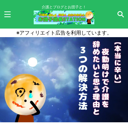
介護とブログとお団子と！
※アフィリエイト広告を利用しています。