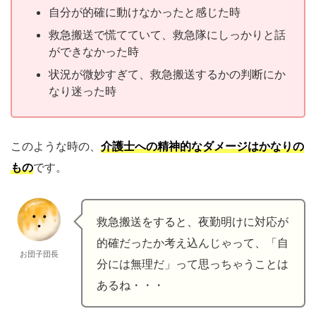
自分が的確に動けなかったと感じた時
救急搬送で慌てていて、救急隊にしっかりと話
ができなかった時
状況が微妙すぎて、救急搬送するかの判断にか
なり迷った時
このような時の、
介護士への精神的なダメージはかなりの
もの
です。
救急搬送をすると、夜勤明けに対応が
的確だったか考え込んじゃって、「自
お団子団長
分には無理だ」って思っちゃうことは
あるね・・・