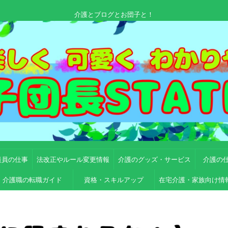
介護とブログとお団子と！
談員の仕事
法改正やルール変更情報
介護のグッズ・サービス
介護の
介護職の転職ガイド
資格・スキルアップ
在宅介護・家族向け情