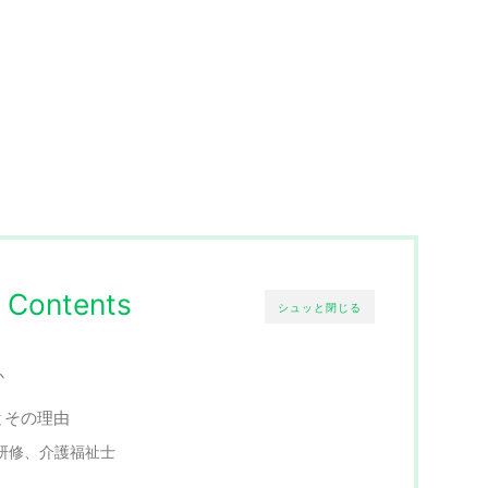
Contents
シュッと閉じる
か
とその理由
研修、介護福祉士