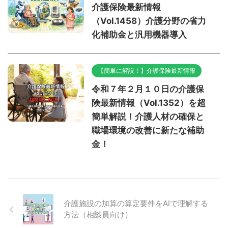
介護保険最新情報
（Vol.1458）介護分野の省力
化補助金と汎用機器導入
【簡単に解説！】介護保険最新情報
令和７年２月１０日の介護保
険最新情報（Vol.1352）を超
簡単解説！介護人材の確保と
職場環境の改善に新たな補助
金！
介護施設の加算の算定要件をAIで理解する
方法（相談員向け）